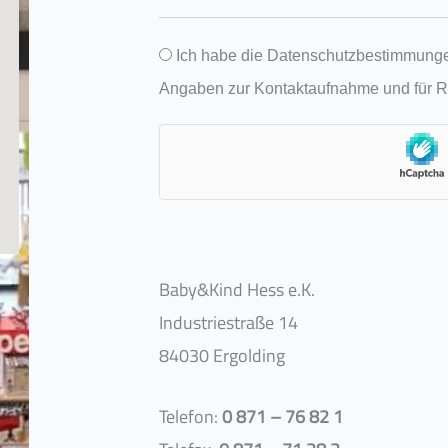
i
r
l
e
I
Ich habe die Datenschutzbestimmunge
:
N
h
Angaben zur Kontaktaufnahme und für Rü
a
r
c
e
h
N
r
a
i
c
c
h
Baby&Kind Hess e.K.
h
r
Industriestraße 14
t
i
84030 Ergolding
:
c
h
Telefon:
0 871 – 76 82 1