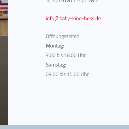
t
Telefax:
0 871 – 71 28 2
:
info@baby-kind-hess.de
Öffnungszeiten:
Montag:
9.00 bis 18.00 Uhr
Samstag:
09.00 bis 15.00 Uhr