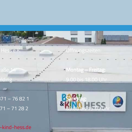
Hess e.K.
Öffnungszeiten:
raße 14
Montag – Freitag:
lding
9.00 bis 18.00 Uhr
871 – 76 82 1
Samstag:
871 – 71 28 2
09.00 bis 15.00 Uhr
-kind-hess.de