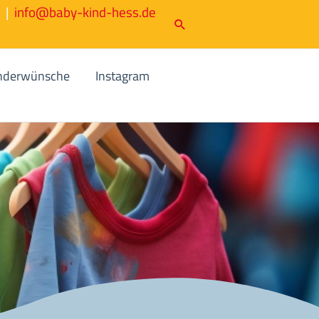
r |
info@baby-kind-hess.de
Suchen
nderwünsche
Instagram